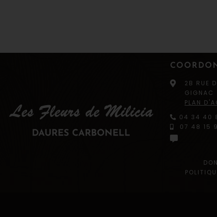
COORDO
2B RUE 
GIGNAC
PLAN D'
04 34 40 
07 48 15 9
DON
POLITIQU