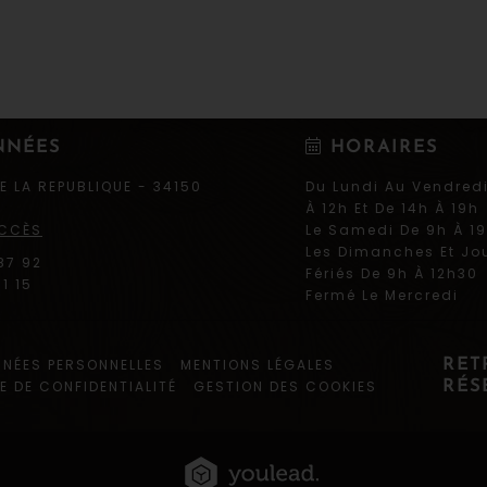
NNÉES
HORAIRES
DE LA REPUBLIQUE
-
34150
Du Lundi Au Vendred
À 12h Et De 14h À 19h
ACCÈS
Le Samedi De 9h À 1
Les Dimanches Et Jo
87 92
Fériés De 9h À 12h30
1 15
Fermé Le Mercredi
NÉES PERSONNELLES
MENTIONS LÉGALES
RET
E DE CONFIDENTIALITÉ
GESTION DES COOKIES
RÉS